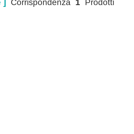
 ]
Corrispondenza
1
Prodotti