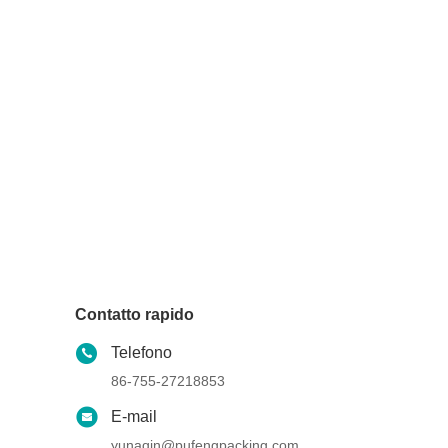
Contatto rapido
Telefono
86-755-27218853
E-mail
yunaqin@pufengpacking.com