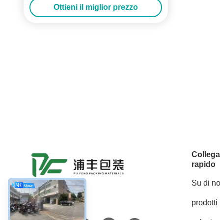
Ottieni il miglior prezzo
Colleg
rapido
Su di no
prodotti
Mezzi sociali