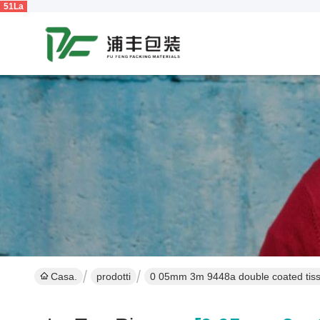
51La
Casa.
prodotti
0 05mm 3m 9448a double coated tissu