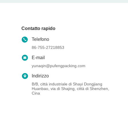
Contatto rapido
Telefono
86-755-27218853
E-mail
yunaqin@pufengpacking.com
Indirizzo
B/B, città industriale di Shayi Dongjiang
Huanbao, via di Shajing, città di Shenzhen,
Cina