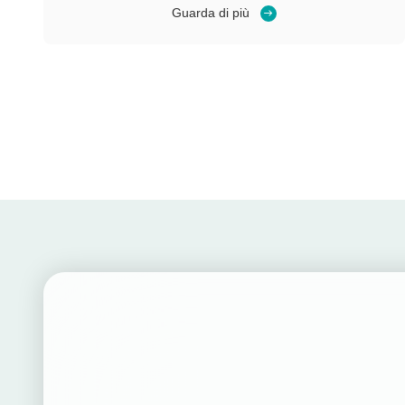
dei materiali Informazioni sul cliente:- Sì. Un produttore
Guarda di più
italiano dimacchine di taglio di vetro ghiacciato/pietra ...