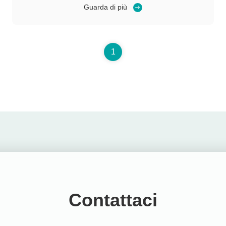
mare, a petrolio, ad acido, all'alcali come pure ad altri
Guarda di più
prodotti chimici, più l'antibiosi, non tossica, nessun
odore,non ...
1
Contattaci