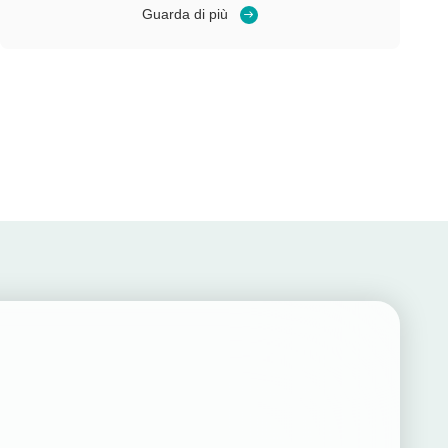
imballaggio rispettoso dell'ambiente. È composta di
Guarda di più
numerose bolle indipendenti prodotte dalla schiumatura
fisica del polietilen...