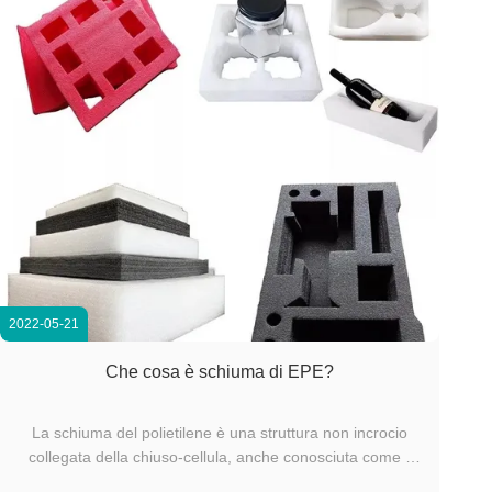
2022-05-21
Che cosa è schiuma di EPE?
La schiuma del polietilene è una struttura non incrocio
collegata della chiuso-cellula, anche conosciuta come il
cotone della perla di EPE, è un nuovo tipo di materiale da