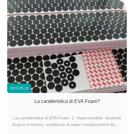
2022-05-21
La caratteristica di EVA Foam?
La caratteristica di EVA Foam: 1. Impermeabile: struttura
di poro ermetica, resistenza di water-nonabsorbent.damp,
resistenza idrolitica.2. antisettico: resistenza ad acqua di